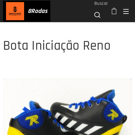
Buscar
8
Rodas
Bota Iniciação Reno