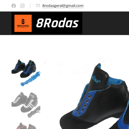
8rodasgeral@gmail.com
8
Rodas