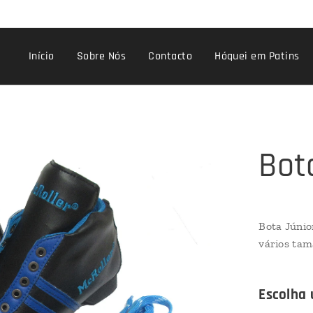
Início
Sobre Nós
Contacto
Hóquei em Patins
Bot
Bota Júnio
vários tam
Escolha 