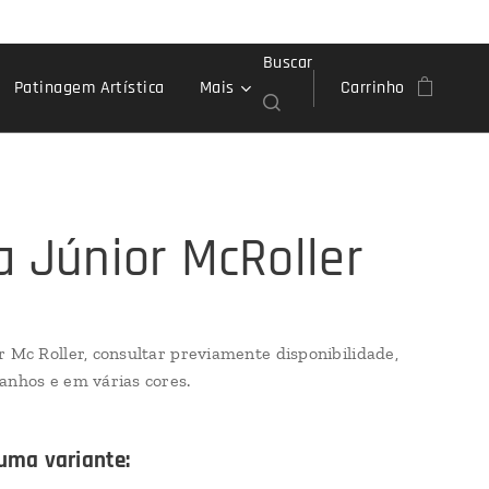
Buscar
Patinagem Artística
Mais
Carrinho
a Júnior McRoller
r Mc Roller, consultar previamente disponibilidade,
anhos e em várias cores.
uma variante: