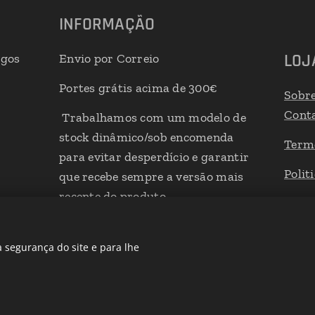
INFORMAÇÃO
LOJ
igos
Envio por Correio
Portes grátis acima de 300€
Sobr
Cont
Trabalhamos com um modelo de
stock dinâmico/sob encomenda
Term
para evitar desperdício e garantir
Polit
que recebe sempre a versão mais
recente do produto
Livro
 segurança do site e para lhe
Desenvolvido por
Webnode
Cookies