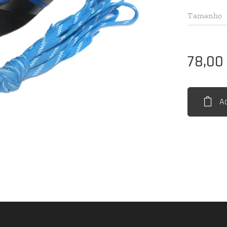
Tamanho
78,00
A