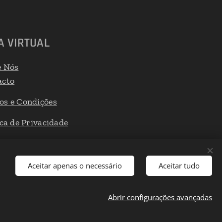
A VIRTUAL
e Nós
acto
os e Condições
ica de Privacidade
 de Reclamações
Aceitar apenas o necessário
Aceitar tudo
Abrir configurações avançadas