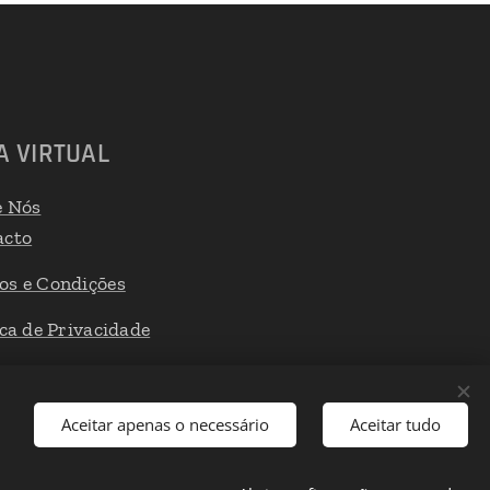
A VIRTUAL
e Nós
acto
os e Condições
ica de Privacidade
 de Reclamações
Aceitar apenas o necessário
Aceitar tudo