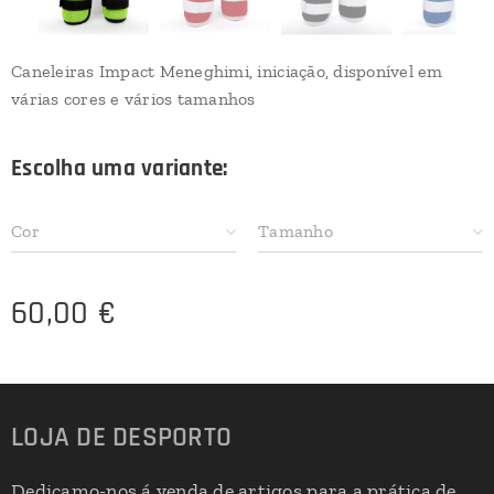
Caneleiras Impact Meneghimi, iniciação, disponível em
várias cores e vários tamanhos
Escolha uma variante:
Cor
Tamanho
60,00
€
LOJA DE DESPORTO
Dedicamo-nos á venda de artigos para a prática de