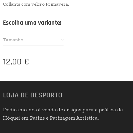
Collants com velcro Primavera.
Escolha uma variante:
Tamanho
12,00
€
LOJA DE DESPORTO
Dedicamo-nos á venda de artigos para a prática de
Hóquei em Patins e Patinagem Artística.