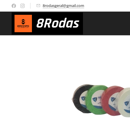
8rodasgeral@gmail.com
8
Rodas