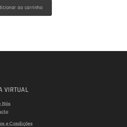
dicionar ao carrinho
A VIRTUAL
e Nós
acto
os e Condições