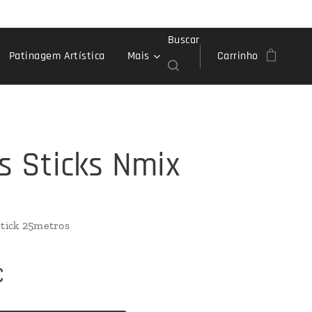
Buscar
Patinagem Artística
Mais
Carrinho
as Sticks Nmix
Stick 25metros
€