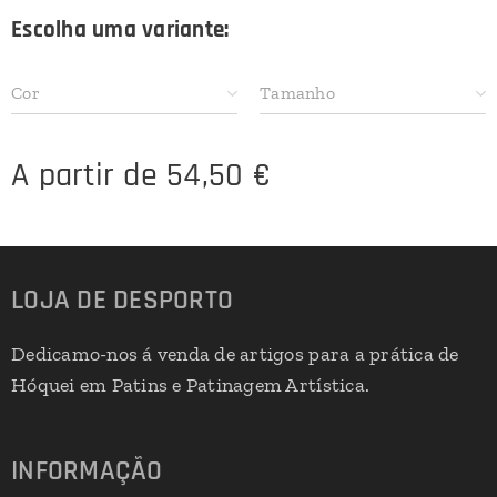
Escolha uma variante:
Cor
Tamanho
A partir de
54,50
€
LOJA DE DESPORTO
Dedicamo-nos á venda de artigos para a prática de
Hóquei em Patins e Patinagem Artística.
INFORMAÇÃO