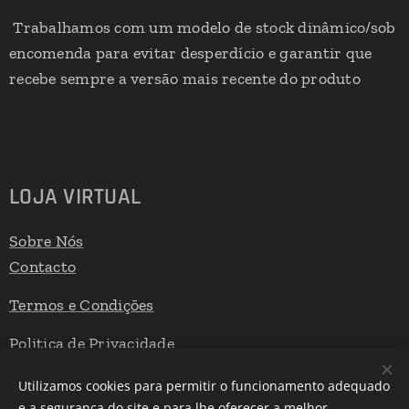
Trabalhamos com um modelo de stock dinâmico/sob
encomenda para evitar desperdício e garantir que
recebe sempre a versão mais recente do produto
LOJA VIRTUAL
Sobre Nós
Contacto
Termos e Condições
Politica de Privacidade
Livro de Reclamações
Utilizamos cookies para permitir o funcionamento adequado
e a segurança do site e para lhe oferecer a melhor