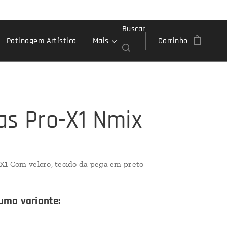
Buscar
Patinagem Artística
Mais
Carrinho
as Pro-X1 Nmix
X1 Com velcro, tecido da pega em preto
uma variante: