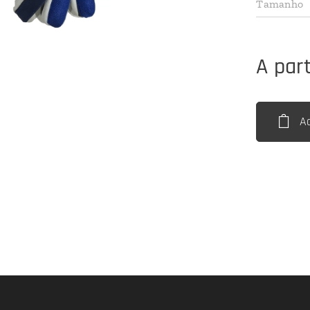
Tamanho
A par
A