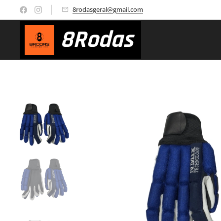
8rodasgeral@gmail.com
8
Rodas