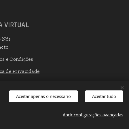
A VIRTUAL
e Nós
acto
os e Condições
ica de Privacidade
 de Reclamações
Aceitar apenas o necessário
Aceitar tudo
Abrir configurações avançadas