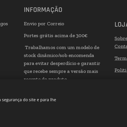
INFORMAÇÃO
LOJ
igos
Envio por Correio
Portes grátis acima de 300€
Sobr
Cont
Trabalhamos com um modelo de
stock dinâmico/sob encomenda
Term
para evitar desperdício e garantir
Polit
que recebe sempre a versão mais
recente do produto
Livro
 segurança do site e para lhe
Desenvolvido por
Webnode
Cookies