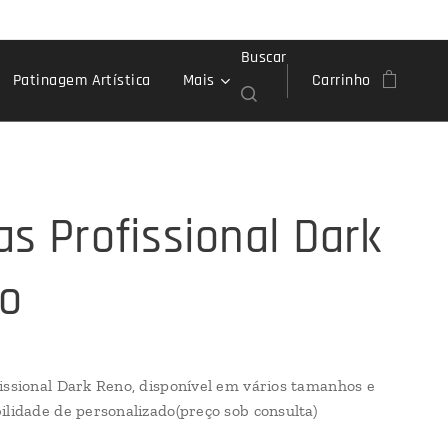
Buscar
Patinagem Artística
Mais
Carrinho
as Profissional Dark
o
issional Dark Reno, disponível em vários tamanhos e
ilidade de personalizado(preço sob consulta)