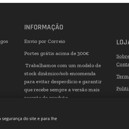
INFORMAÇÃO
LOJ
igos
Envio por Correio
Portes grátis acima de 300€
Sobr
Cont
Trabalhamos com um modelo de
stock dinâmico/sob encomenda
Term
para evitar desperdício e garantir
Polit
que recebe sempre a versão mais
recente do produto
Livro
 segurança do site e para lhe