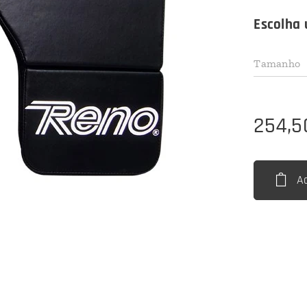
Escolha 
Tamanho
254,5
A