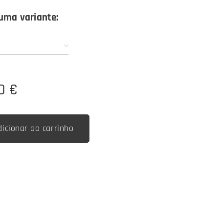
uma variante:
0
€
dicionar ao carrinho