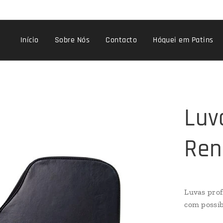
Início
Sobre Nós
Contacto
Hóquei em Patins
Luv
Ren
Luvas prof
com possib