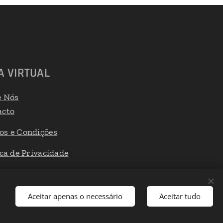
A VIRTUAL
e Nós
acto
os e Condições
ica de Privacidade
 de Reclamações
Aceitar apenas o necessário
Aceitar tudo