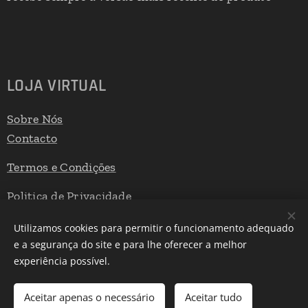
LOJA VIRTUAL
Sobre Nós
Contacto
Termos e Condições
Politica de Privacidade
Livro de Reclamações
Utilizamos cookies para permitir o funcionamento adequado
e a segurança do site e para lhe oferecer a melhor
experiência possível.
Desenvolvido por
Webnode
Cookies
Aceitar apenas o necessário
Aceitar tudo