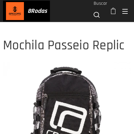
Buscar
8
Rodas
Mochila Passeio Replic