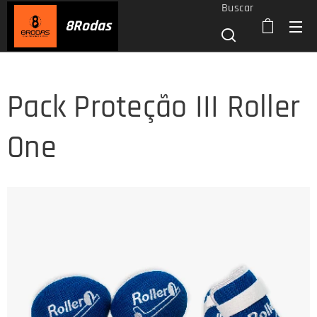
Buscar
8
Rodas
Pack Proteção III Roller
One