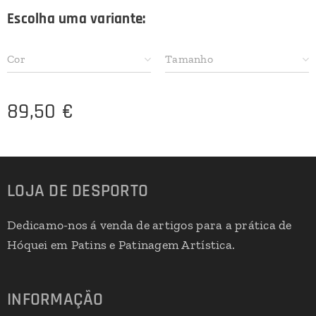
Escolha uma variante:
Cor
Tamanho
89,50
€
LOJA DE DESPORTO
Dedicamo-nos á venda de artigos para a prática de
Hóquei em Patins e Patinagem Artística.
INFORMAÇÃO