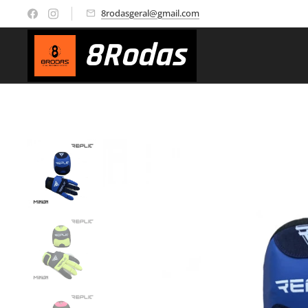
8rodasgeral@gmail.com
8
Rodas