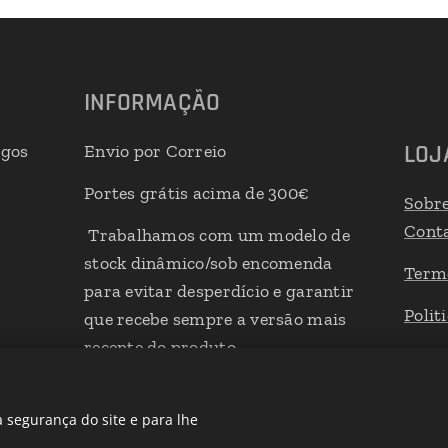
INFORMAÇÃO
LOJ
igos
Envio por Correio
Portes grátis acima de 300€
Sobr
Cont
Trabalhamos com um modelo de
stock dinâmico/sob encomenda
Term
para evitar desperdício e garantir
Polit
que recebe sempre a versão mais
recente do produto
Livro
 segurança do site e para lhe