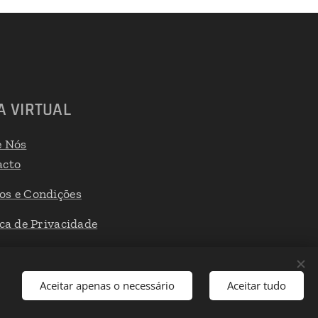
A VIRTUAL
e Nós
acto
os e Condições
ica de Privacidade
 de Reclamações
Aceitar apenas o necessário
Aceitar tudo