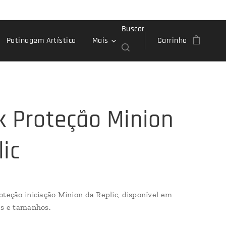
Buscar
Patinagem Artística
Mais
Carrinho
k Proteção Minion
lic
oteção iniciação Minion da Replic, disponível em
es e tamanhos.