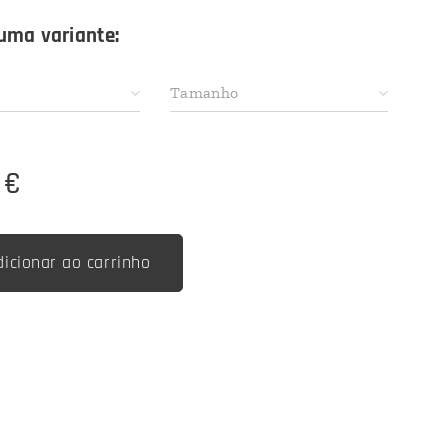
uma variante:
Tamanho
€
dicionar ao carrinho