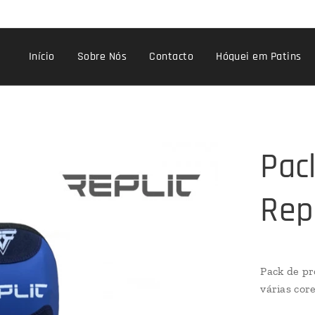
Início
Sobre Nós
Contacto
Hóquei em Patins
Pac
Rep
Pack de pr
várias cor