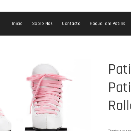
Início
Sobre Nós
Contacto
Hóquei em Patins
Pat
Pat
Roll
Patins par