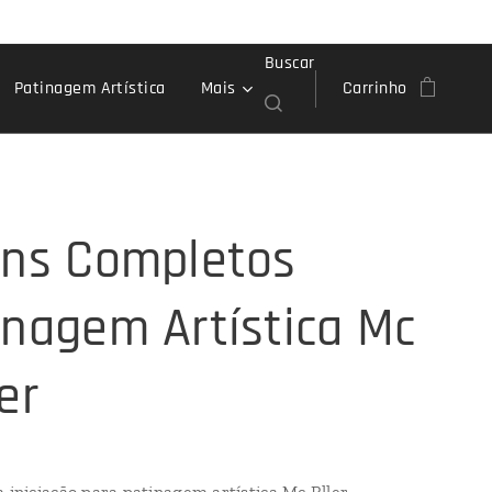
Buscar
Patinagem Artística
Mais
Carrinho
ins Completos
inagem Artística Mc
er
a iniciação para patinagem artística Mc Rller.