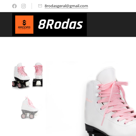
8rodasgeral@gmail.com
8
Rodas