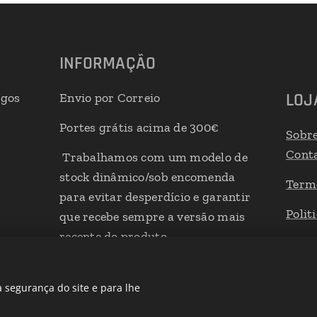
INFORMAÇÃO
LOJ
igos
Envio por Correio
Portes grátis acima de 300€
Sobr
Cont
Trabalhamos com um modelo de
stock dinâmico/sob encomenda
Term
para evitar desperdício e garantir
Polit
que recebe sempre a versão mais
recente do produto
Livro
 segurança do site e para lhe