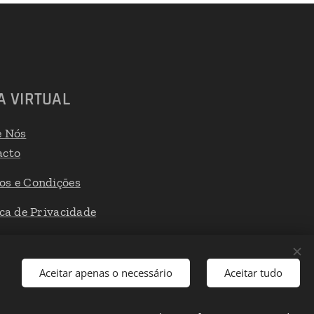
A VIRTUAL
e Nós
acto
os e Condições
ica de Privacidade
 de Reclamações
Aceitar apenas o necessário
Aceitar tudo