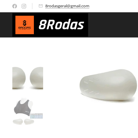
8rodasgeral@gmail.com
8
Rodas