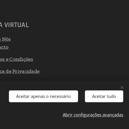
A VIRTUAL
e Nós
acto
os e Condições
ica de Privacidade
 de Reclamações
Aceitar apenas o necessário
Aceitar tudo
Abrir configurações avançadas