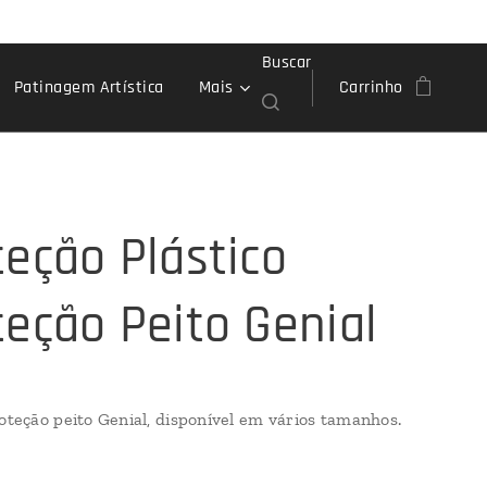
Buscar
Patinagem Artística
Mais
Carrinho
teção Plástico
teção Peito Genial
roteção peito Genial, disponível em vários tamanhos.