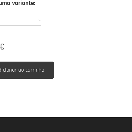
uma variante:
€
dicionar ao carrinho