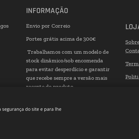
INFORMAÇÃO
LOJ
igos
Envio por Correio
Portes grátis acima de 300€
Sobr
Cont
Trabalhamos com um modelo de
stock dinâmico/sob encomenda
Term
para evitar desperdício e garantir
Polit
que recebe sempre a versão mais
recente do produto
Livro
 segurança do site e para lhe
Desenvolvido por
Webnode
Cookies