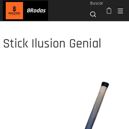
Buscar
8
Rodas
Stick Ilusion Genial