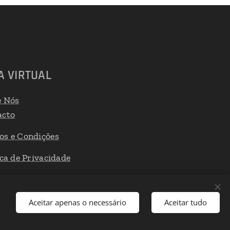
A VIRTUAL
e Nós
acto
os e Condições
ica de Privacidade
 de Reclamações
Aceitar apenas o necessário
Aceitar tudo