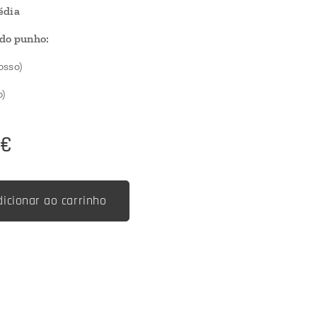
édia
do punho:
osso)
)
€
dicionar ao carrinho