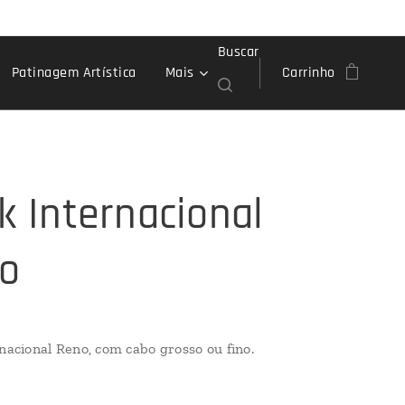
Buscar
Patinagem Artística
Mais
Carrinho
ck Internacional
o
rnacional Reno, com cabo grosso ou fino.