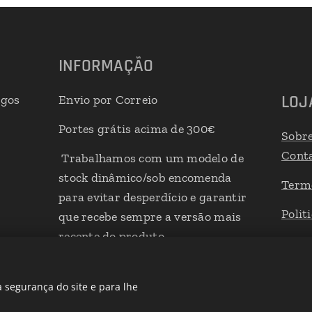
INFORMAÇÃO
LOJ
igos
Envio por Correio
Portes grátis acima de 300€
Sobr
Cont
Trabalhamos com um modelo de
stock dinâmico/sob encomenda
Term
para evitar desperdício e garantir
Polit
que recebe sempre a versão mais
recente do produto
Livro
 segurança do site e para lhe