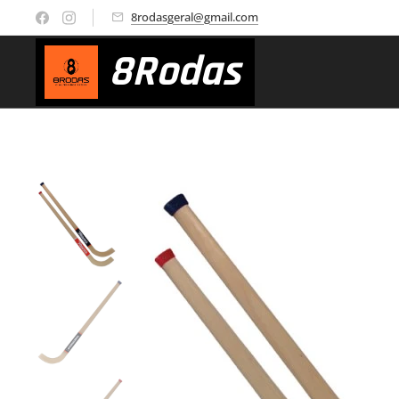
8rodasgeral@gmail.com
8
Rodas