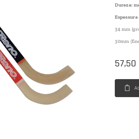
Dureza: m
Espessura 
34 mm (gr
30mm (fino
57,50
A