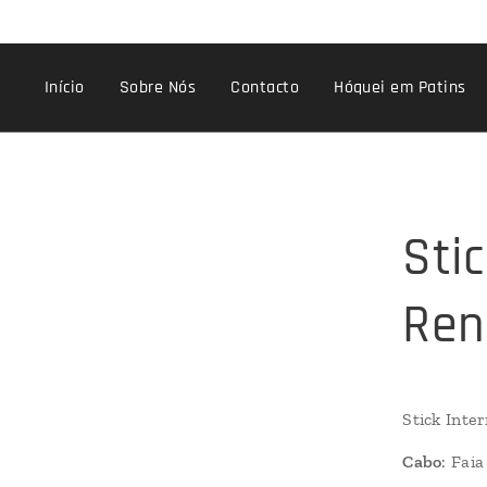
Início
Sobre Nós
Contacto
Hóquei em Patins
Sti
Ren
Stick Inte
Cabo
: Faia