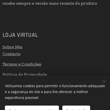
recebe sempre a versão mais recente do produto
LOJA VIRTUAL
Sobre Nós
Contacto
Termos e Condições
Politica de Privacidade
Livro de Reclamações
Utilizamos cookies para permitir o funcionamento adequado
e a segurança do site e para lhe oferecer a melhor
experiência possível.
Desenvolvido por
Webnode
Cookies