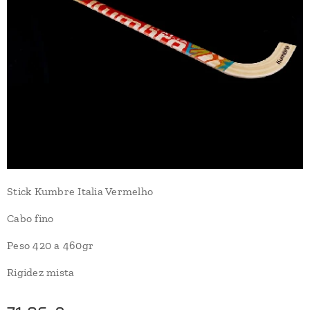
Stick Kumbre Italia Vermelho
Cabo fino
Peso 420 a 460gr
Rigidez mista