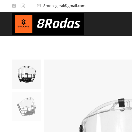
8rodasgeral@gmail.com
8
Rodas