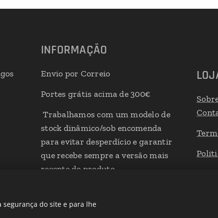
INFORMAÇÃO
LOJ
igos
Envio por Correio
Portes grátis acima de 300€
Sobr
Cont
Trabalhamos com um modelo de
stock dinâmico/sob encomenda
Term
para evitar desperdício e garantir
Polit
que recebe sempre a versão mais
recente do produto
Livro
 segurança do site e para lhe