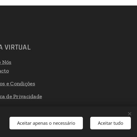
A VIRTUAL
e Nós
acto
os e Condições
ica de Privacidade
 de Reclamações
Aceitar apenas o necessário
Aceitar tudo