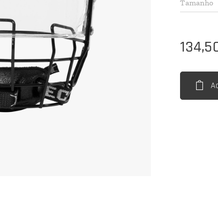
Tamanho
134,5
A